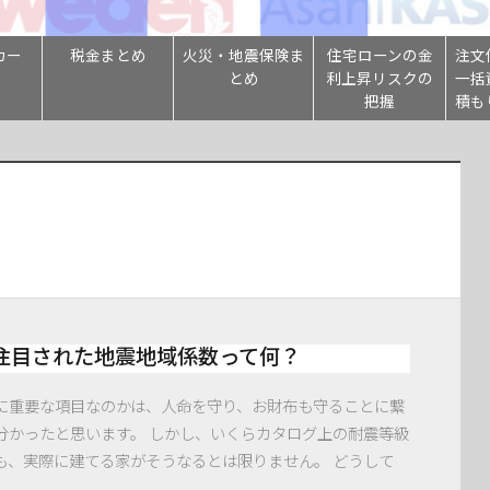
カー
税金まとめ
火災・地震保険ま
住宅ローンの金
注文
とめ
利上昇リスクの
一括
把握
積も
注目された地震地域係数って何？
に重要な項目なのかは、人命を守り、お財布も守ることに繋
分かったと思います。 しかし、いくらカタログ上の耐震等級
も、実際に建てる家がそうなるとは限りません。 どうして