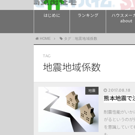
はじめに
ランキング
ハウスメー
about
HOME
タグ : 地震地域係数
TAG
地震地域係数
2017.08.18
地震
熊本地震で
耐震性能がいか
がるというのが
を意識していて
も …