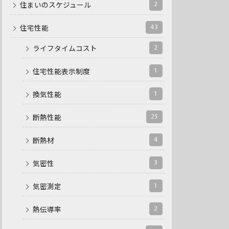
2
住まいのスケジュール
43
住宅性能
2
ライフタイムコスト
1
住宅性能表示制度
1
換気性能
25
断熱性能
4
断熱材
3
気密性
1
気密測定
2
熱伝導率