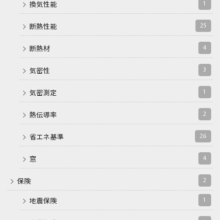
1
換気性能
25
断熱性能
4
断熱材
3
気密性
1
気密測定
2
熱伝導率
26
省エネ基準
4
窓
2
保険
1
地震保険