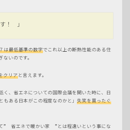
ます！ 」
７は最低基準の数字
でこれ以上の断熱性能のある住
ぎないのです。
をクリア
と言えます。
低く、省エネについての国際会議を開いた時に、日
ともある日本がこの程度なのかと」
失笑を買ったぐ
て” 省エネで暖かい家 ”とは程遠いという事にな