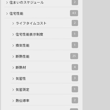
2
住まいのスケジュール
43
住宅性能
2
ライフタイムコスト
1
住宅性能表示制度
1
換気性能
25
断熱性能
4
断熱材
3
気密性
1
気密測定
2
熱伝導率