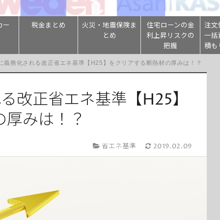
カー
税金まとめ
火災・地震保険ま
住宅ローンの金
注文
とめ
利上昇リスクの
一括
把握
積も
年に義務化される改正省エネ基準【H25】をクリアする断熱材の厚みは！？
れる改正省エネ基準【H25】
の厚みは！？
省エネ基準
2019.02.09