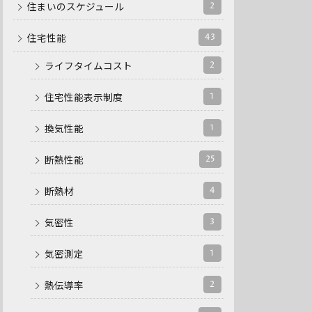
2
住まいのスケジュール
43
住宅性能
2
ライフタイムコスト
1
住宅性能表示制度
1
換気性能
25
断熱性能
4
断熱材
3
気密性
1
気密測定
2
熱伝導率