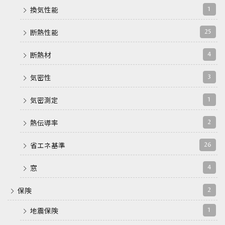
1
換気性能
25
断熱性能
4
断熱材
3
気密性
1
気密測定
2
熱伝導率
26
省エネ基準
4
窓
2
保険
1
地震保険