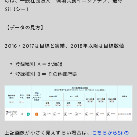
のは、一般社団法人 環境共創イニシアチブ、
通称
Sii（シー）
。
【データの見方】
2016・2017は
目標と実績
、2018年以降は
目標数値
登録種別 A ＝ 北海道
登録種別 B ＝ その他都府県
上記画像が小さく見えずらい場合は、
こちらからSiiの