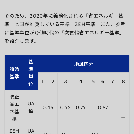
そのため、2020年に義務化される
「省エネルギー基
準」
と国が推奨している基準
「ZEH基準」
また、参考
に基準単位がQ値時代の
「次世代省エネルギー基準」
を紹介します。
基
地域区分
断熱
準
基準
単
１
２
３
４
５
６
７
８
位
改正
UA
省エ
0.46
0.56
0.75
0.87
値
ネ基
ー
準
ZEH
UA