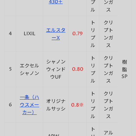
430＋
プ
ンガ
ル
ス
ト
クリ
エルスタ
リ
プト
4
LIXIL
0.79
ーX
プ
ンガ
ル
ス
ト
クリ
シャノン
樹
エクセル
リ
プト
5
0.80
ウィンド
脂
シャノン
プ
ンガ
SP
ウUF
ル
ス
ト
クリ
一条（ハ
オリジナ
リ
プト
6
ウスメー
0.8※
ルサッシ
プ
ンガ
カー）
ル
ス
ト
アル