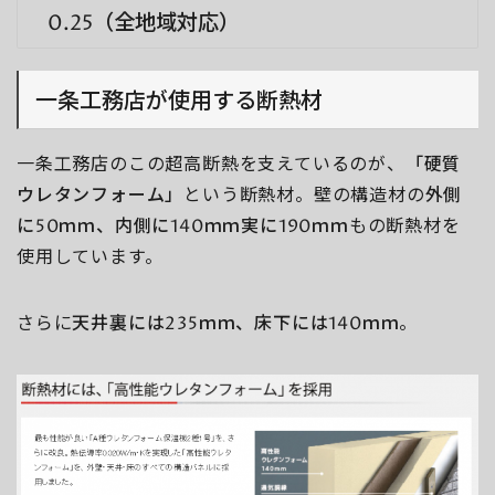
0.25（全地域対応）
一条工務店が使用する断熱材
一条工務店のこの超高断熱を支えているのが、
「硬質
ウレタンフォーム」
という断熱材。壁の構造材の
外側
に50ｍｍ、内側に140ｍｍ実に190ｍｍ
もの断熱材を
使用しています。
さらに
天井裏には235ｍｍ、床下には140ｍｍ
。