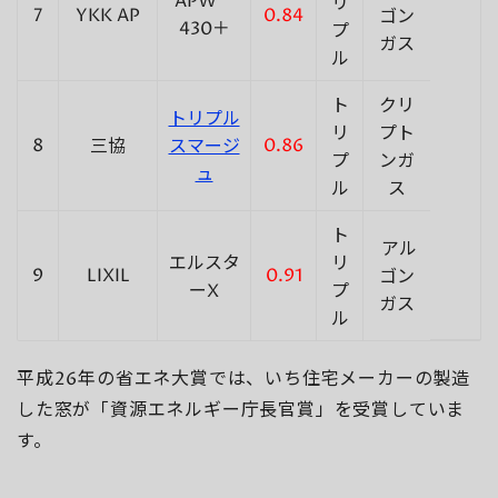
APW
リ
7
YKK AP
0.84
ゴン
430＋
プ
ガス
ル
ト
クリ
トリプル
リ
プト
8
0.86
三協
スマージ
プ
ンガ
ュ
ル
ス
ト
アル
エルスタ
リ
9
LIXIL
0.91
ゴン
ーX
プ
ガス
ル
平成26年の省エネ大賞では、いち住宅メーカーの製造
した窓が「資源エネルギー庁長官賞」を受賞していま
す。