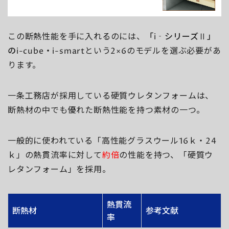
この断熱性能を手に入れるのには、
「i‐シリーズⅡ」
のi-cube・i-smart
という2×6のモデルを選ぶ必要があ
ります。
一条工務店が採用している硬質ウレタンフォームは、
断熱材の中でも優れた断熱性能を持つ素材の一つ。
一般的に使われている「高性能グラスウール16ｋ・24
ｋ」の熱貫流率に対して
約倍
の性能を持つ、「硬質ウ
レタンフォーム」を採用。
熱貫流
断熱材
参考文献
率