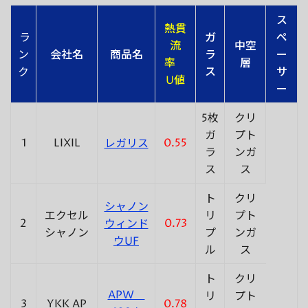
ス
熱貫
ラ
ガ
ペ
流
中空
ン
会社名
商品名
ラ
ー
率
層
ク
ス
サ
U値
ー
5枚
クリ
ガ
プト
1
LIXIL
0.55
レガリス
ラ
ンガ
ス
ス
ト
クリ
シャノン
エクセル
リ
プト
2
0.73
ウィンド
シャノン
プ
ンガ
ウUF
ル
ス
ト
クリ
APW
リ
プト
3
YKK AP
0.78