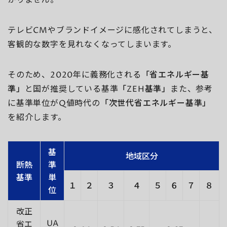
かりません。
テレビCMやブランドイメージに感化されてしまうと、
客観的な数字を見れなくなってしまいます。
そのため、2020年に義務化される
「省エネルギー基
準」
と国が推奨している基準
「ZEH基準」
また、参考
に基準単位がQ値時代の
「次世代省エネルギー基準」
を紹介します。
基
地域区分
断熱
準
基準
単
１
２
３
４
５
６
７
８
位
改正
UA
省エ